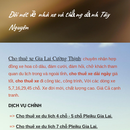
Đôi nét về nhà xe và thắng cảnh Tây
Nguyên
Cho thuê xe Gia Lai Cường Thịnh
: chuy
ên
nhận hợp
đồng xe hoa cô dâu, đám cưới, đám hỏi, chở khách tham
quan du lịch trong và ngoài tỉnh
,
cho thuê xe
dài ngày
giá
tốt,
cho thuê xe
đi công tác, công trình,
Với các dòng xe
5,7,16,29,45 chỗ. Xe đời mới, chất lượng cao
. Giá Cả cạnh
tranh.
DỊCH VỤ CHÍNH
=>
Cho thuê xe du lịch 4 chỗ - 5 chỗ Pleiku Gia Lai.
=>
Cho thuê xe du lịch 7 chỗ Pleiku Gia Lai.