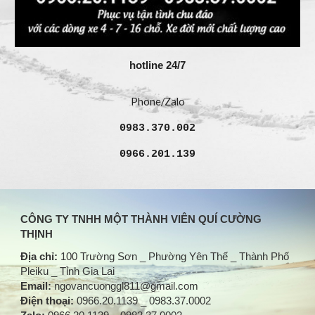
hotline 24/7
Phone/Zalo
0983.370.002
0966.201.139
CÔNG TY TNHH MỘT THÀNH VIÊN QUÍ CƯỜNG
THỊNH
Địa chỉ:
100 Trường Sơn _ Phường Yên Thế _ Thành Phố
Pleiku _ Tỉnh Gia Lai
Email:
ngovancuonggl811@gmail.com
Điện thoại:
0966.20.1139 _ 0983.37.0002