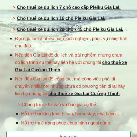
=>
Cho thuê xe du lịch 7 chỗ cao cấp Pleiku Gia Lai.
=>
Cho thuê xe du lịch 16 chỗ Pleiku Gia Lai.
=>
Cho thuê xe du lịch 29 chỗ - 45 chỗ Pleiku Gia Lai.
Đội ngũ tài xế nhiều năm kinh nghiệm, phục vụ nhiệt tình
chu đáo.
Nếu đến Gia Lai để du lịch và trải nghiệm nhưng chưa
có lịch trình cụ thể hãy liên hệ với chúng tôi
cho thuê xe
Gia Lai Cường Thịnh
.
Nếu đến Gia Lai để công tác, mà công việc phải di
chuyển nhiều nơi nhưng chưa có phương tiện đi lại hãy
liên hệ chúng tôi
cho thuê xe Gia Lai
Cường Thịnh
.
=> Chúng tôi sẽ tư vấn và báo giá cụ thể.
Hỗ trợ booking khách sạn, homestay, nhà hàng........
Hỗ trợ thuê trang phục chụp hình ngoại cảnh.
Fanpage